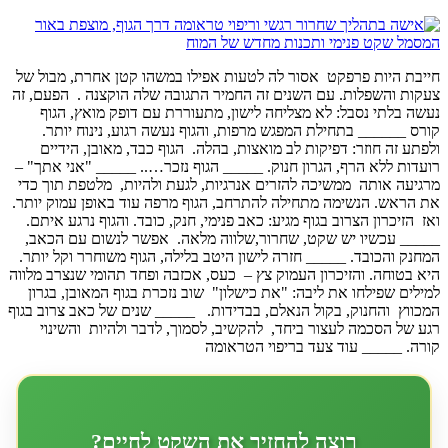
ייבת היות פרפקט אסור לה לטעות אפילו במשהו קטן אחרת, מבול של
עקות והשפלות. עם השנים זה החמיר התגובה שלה הוקצנה . הפעם, זה
שה בלתי נסבל: לא מצליחה לישון, מתעוררת עם דופק מואץ, הגוף
רס ______ בתחילת המפגש מרפות, והגוף נעשה רגוע, נינוח יותר.
פתע זה חוזר: דפיקות לב מואצות, בהלה. הגוף כבד, מאובן, הידיים
עדות ללא הרף, הגרון חנוק. _____ הגוף נזכר….. _____ "אני אתך" –
גיעה אותה ממשיכה להזרים אנרגיות, לגעת ולהיות, מלטפת תוך כדי
ת הראש. הנשימה מתחילה להתרחב, הגוף מרפה עוד באופן עמוק יותר.
ז הזיכרון הצרוב בגוף מגיע: כאב פנימי, חנק, כובד. והגוף נרגע איתם.
____ עכשיו יש שקט, שחרור,שלווה מלאה. אפשר לנשום עם הכאב,
חנק והכובד. _____ חזרה לישון היטב בלילה, הגוף משוחרר וקל יותר.
א בטוחה. והזיכרון העמוק צץ – כעס, אכזבה ופחד תהומי שנצרב מלווה
ילים שפילחו את ליבה: "את כישלון" שוב נזכרת בגוף המאובן, בגרון
כווץ והחנוק, בקול הנאלם, בבדידות. _____ שנים של כאב צרוב בגוף
ע של הסכמה לעצור ביחד, להקשיב, לסמוך, לדבר ולהיות והשינוי
ורה. _____ עוד צעד בריפוי הטראומה
רוצה להחזיר את השקט לחיים?