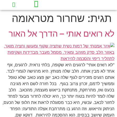
תגית:
שחרור מטראומה
עמוד הבית
תובנות וכלים להחזרת השקט לחיים
לא רואים אותי – הדרך אל האור
"לא רואים אותי" לרגעים היא שקופה, בלתי נראית. לרגעים, אף
אחד לא מבין אותה. הלב שלה מנותץ. היא מרגישה לגמרי לבד.
אותם רגעים מזכירים לגוף שלה כאב ישן פצע כואב שלא טופל
וממשיך לדמם, זכרון צרוב בגוף. בכל חזרה לשם היא מגיבה
בכעס ואז, מתרחקת, מתנתקת בייאוש מעצמה, מהכאב. הלב
שלה לומד להיות בטוח יותר כך, היא יכולה לחדור מבעד לפחד
לחזור לכאב. עכשיו, היא כבר מסוגלת לראות את הלופ של הכעס,
הניתוק והייאוש. וזה הרגע בו מתרחבת אצלה התודעה: הפחד
העמוק שיושב בבסיס, הוא ההסכמה להיראות. דווקא שם,