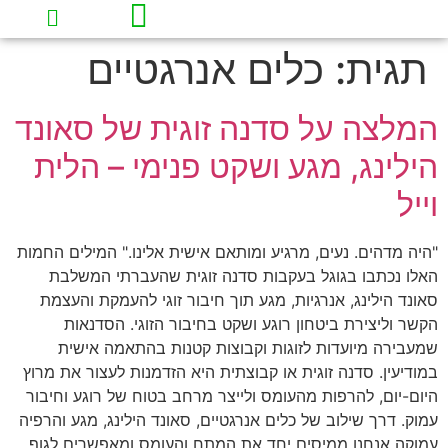
תגית:
כלים אנרגטיים
עמוד הבית
תובנות וכלים להחזרת השקט לחיים
המלצה על סדנה זוגית של סאונד
הילינג, מגע ושקט פנימי – הלית
וייל
"היה מדהים. נעים, מרגיע ומותאם אישית אלינו." המילים החמות
האלו נכתבו בגוגל בעקבות סדנה זוגית שהעברתי המשלבת
סאונד הילינג, אנרגיות, מגע תוך חיבור זוגי להעמקת והעצמת
הקשר וליצירת ביטחון רוגע ושקט בחיבור הזוגי. הסדנאות
שמעבירה מיועדות לזוגות וקבוצות קטנות בהתאמה אישית
במודיעין. סדנה זוגית או קבוצתית היא הזדמנות לעצור את מרוץ
היום-יום, להרפות מהעומס ולייצר מרחב בטוח של רוגע וחיבור
עמוק. דרך שילוב של כלים אנרגטיים, סאונד הילינג, מגע והרפיה
עמוקה אנחנו ממיסים יחד את המתח והעומס ומאפשרים לגוף