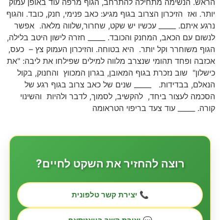
הראש. הנשימה מתחילה להתרחב, הגוף מרפה עוד באופן עמוק
יותר. ואז הזיכרון הצרוב בגוף מגיע: כאב פנימי, חנק, כובד. והגוף
נרגע איתם. _____ עכשיו יש שקט, שחרור,שלווה מלאה. אפשר
לנשום עם הכאב, המחנק והכובד. _____ חזרה לישון היטב בלילה,
הגוף משוחרר וקל יותר. היא בטוחה. והזיכרון העמוק צץ – כעס,
אכזבה ופחד תהומי שנצרב מלווה למילים שפילחו את ליבה: "את
כישלון" שוב נזכרת בגוף המאובן, בגרון המכווץ והחנוק, בקול
הנאלם, בבדידות. _____ שנים של כאב צרוב בגוף רגע של
הסכמה לעצור ביחד, להקשיב, לסמוך, לדבר ולהיות והשינוי
קורה. _____ עוד צעד בריפוי הטראומה
רוצה להחזיר את השקט לחיים?
📞 יצירת קשר טלפונית