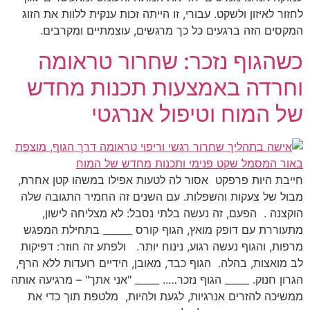
לחזור לאיזון ולשקט. עבורי, זו הייתה זכות ענקית ללוות את הזוג
המקסים הזה ברגעים כל כך מרגשים, עוצמתיים ומקרבים.
כשהגוף נזכר: שחרור טראומה
וחרדה באמצעות תכנות מחדש
של המוח וטיפול אנרגטי
חייבת היות פרפקט אסור לה לטעות אפילו במשהו קטן אחרת,
מבול של צעקות והשפלות. עם השנים זה החמיר התגובה שלה
הוקצנה . הפעם, זה נעשה בלתי נסבל: לא מצליחה לישון,
מתעוררת עם דופק מואץ, הגוף קורס ______ בתחילת המפגש
מרפות, והגוף נעשה רגוע, נינוח יותר. ולפתע זה חוזר: דפיקות
לב מואצות, בהלה. הגוף כבד, מאובן, הידיים רועדות ללא הרף,
הגרון חנוק. _____ הגוף נזכר….. _____ "אני אתך" – מרגיעה אותה
ממשיכה להזרים אנרגיות, לגעת ולהיות, מלטפת תוך כדי את